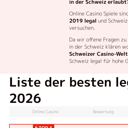
in der Schweiz erlaubt
Online Casino Spiele si
2019 legal
und Schweiz
versuchen.
Da wir offene Fragen zu
in der Schweiz klären w
Schweizer Casino-Welt
Schweiz legal für hohe 
Liste der besten l
2026
Online Casino
Bewertung