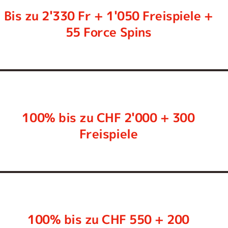
Bis zu 2'330 Fr + 1'050 Freispiele +
55 Force Spins
100% bis zu CHF 2'000 + 300
Freispiele
100% bis zu CHF 550 + 200