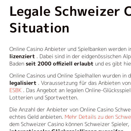
Legale Schweizer O
Situation
Online Casino Anbieter und Spielbanken werden i
lizenziert
. Dabei sind in der eidgenössischen A
Baden
seit 2000 offiziell erlaubt
und es gibt hi
Online Casinos und Online Spielhallen wurden in 
legalisiert
. Voraussetzung für das Anbieten von 
ESBK
. Das Angebot an legalen Online-Glücksspiel 
Lotterien und Sportwetten.
Die Anzahl der Anbieter von Online Casino Schwei
echtes Geld anbieten.
Mehr Details zu den Schwei
dem Schweizer Casino können Schweizer Spieler,