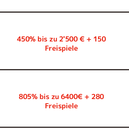
450% bis zu 2'500 € + 150
Freispiele
805% bis zu 6400€ + 280
Freispiele