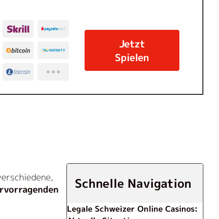
Jetzt
Spielen
verschiedene,
Schnelle Navigation
rvorragenden
Legale Schweizer Online Casinos: