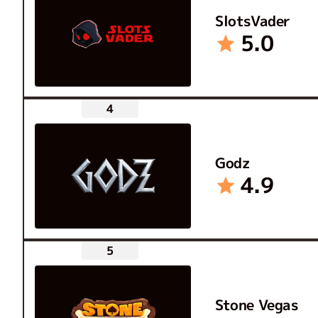
SlotsVader
5.0
Godz
4.9
Stone Vegas