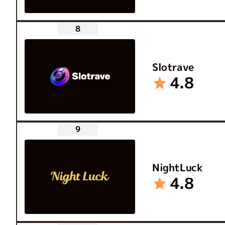
Slotrave
4.8
NightLuck
4.8