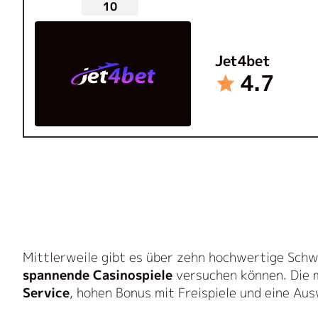
Jet4bet
4.7
Mittlerweile gibt es über zehn hochwertige Schwe
spannende Casinospiele
versuchen können. Die 
Service
, hohen Bonus mit Freispiele und eine Au