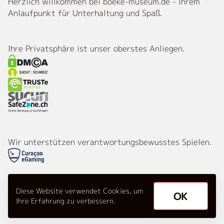
Herzlich willkommen bei boeke-museum.de - Ihrem
Anlaufpunkt für Unterhaltung und Spaß.
Ihre Privatsphäre ist unser oberstes Anliegen.
Wir unterstützen verantwortungsbewusstes Spielen.
Diese Website verwendet Cookies, um
© 2026 boeke-museum.de. Alle Rechte
OK
Ihre Erfahrung zu verbessern.
vorbehalten.