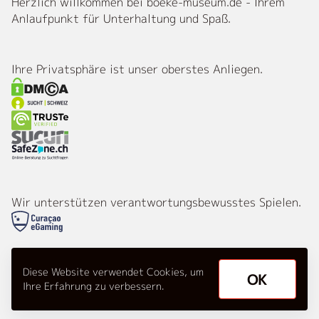
Herzlich willkommen bei boeke-museum.de - Ihrem
Anlaufpunkt für Unterhaltung und Spaß.
Ihre Privatsphäre ist unser oberstes Anliegen.
Wir unterstützen verantwortungsbewusstes Spielen.
Diese Website verwendet Cookies, um
© 2026 boeke-museum.de. Alle Rechte
OK
Ihre Erfahrung zu verbessern.
vorbehalten.